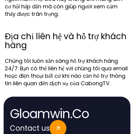
cơ hội hấp dẫn mà còn giúp người xem cảm
thấy được trân trọng.
Địa chỉ liên hệ và hỗ trợ khách
hàng
Chúng tôi luôn sẵn sàng hỗ trợ khách hàng
24/7. Bạn có thể liên hệ với chúng tôi qua email
hoặc điện thoại bất cứ khi nào cần hỗ trợ thông
tin liên quan đến dịch vụ của CabongTV.
Gloamwin.Co
Contact us