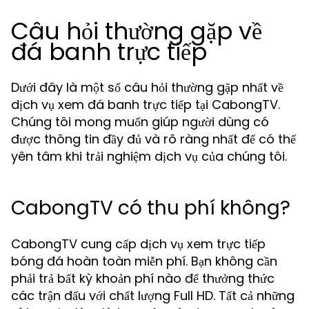
Câu hỏi thường gặp về
đá banh trực tiếp
Dưới đây là một số câu hỏi thường gặp nhất về
dịch vụ xem đá banh trực tiếp tại CabongTV.
Chúng tôi mong muốn giúp người dùng có
được thông tin đầy đủ và rõ ràng nhất để có thể
yên tâm khi trải nghiệm dịch vụ của chúng tôi.
CabongTV có thu phí không?
CabongTV cung cấp dịch vụ xem trực tiếp
bóng đá hoàn toàn miễn phí. Bạn không cần
phải trả bất kỳ khoản phí nào để thưởng thức
các trận đấu với chất lượng Full HD. Tất cả những