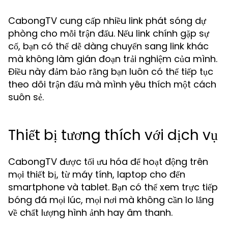
CabongTV cung cấp nhiều link phát sóng dự
phòng cho mỗi trận đấu. Nếu link chính gặp sự
cố, bạn có thể dễ dàng chuyển sang link khác
mà không làm gián đoạn trải nghiệm của mình.
Điều này đảm bảo rằng bạn luôn có thể tiếp tục
theo dõi trận đấu mà mình yêu thích một cách
suôn sẻ.
Thiết bị tương thích với dịch vụ
CabongTV được tối ưu hóa để hoạt động trên
mọi thiết bị, từ máy tính, laptop cho đến
smartphone và tablet. Bạn có thể xem trực tiếp
bóng đá mọi lúc, mọi nơi mà không cần lo lắng
về chất lượng hình ảnh hay âm thanh.