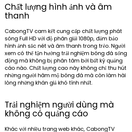
Chất lượng hình ảnh và âm
thanh
CabongTV cam kết cung cấp chất lượng phát
sóng Full HD với độ phân giải 1080p, đảm bảo
hình ảnh sắc nét và âm thanh trong trẻo. Người
xem có thể tận hưởng trải nghiệm bóng đá sống
động mà không bị phân tâm bởi bất kỳ quảng
cáo nào. Chất lượng cao này không chỉ thu hút
những người hâm mộ bóng đá mà còn làm hài
lòng những khán giả khó tính nhất.
Trải nghiệm người dùng mà
không có quảng cáo
Khác với nhiều trang web khác, CabongTV