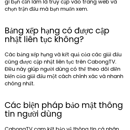
gì bạn cần làm là truy cập vào trang web và
chọn trận đấu mà bạn muốn xem.
Bảng xếp hạng có được cập
nhật liên tục không?
Các bảng xếp hạng và kết quả của các giải đấu
cũng được cập nhật liên tục trên CabongTV.
Điều này giúp người dùng có thể theo dõi diễn
biến của giải đấu một cách chính xác và nhanh
chóng nhất.
Các biện pháp bảo mật thông
tin người dùng
CabongTV cam kết bảo vệ thông tin cá nhân